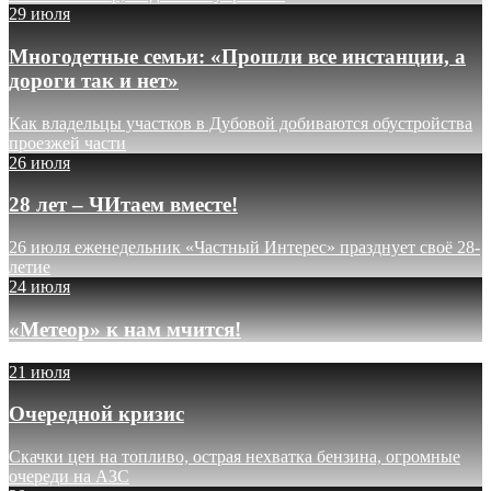
29 июля
Многодетные семьи: «Прошли все инстанции, а
дороги так и нет»
Как владельцы участков в Дубовой добиваются обустройства
проезжей части
26 июля
28 лет – ЧИтаем вместе!
26 июля еженедельник «Частный Интерес» празднует своё 28-
летие
24 июля
«Метеор» к нам мчится!
21 июля
Очередной кризис
Скачки цен на топливо, острая нехватка бензина, огромные
очереди на АЗС