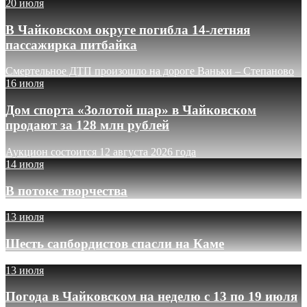
20 июля
В Чайковском округе погибла 14-летняя
пассажирка питбайка
Смертельное ДТП произошло на дороге Ваньки – Степаново
16 июля
Дом спорта «Золотой шар» в Чайковском
продают за 128 млн рублей
Аукцион состоится 12 августа 2026 года
14 июля
В потоке творчества
13 июля
Шесть сапбордистов спасли на Каме
13 июля
Погода в Чайковском на неделю с 13 по 19 июля