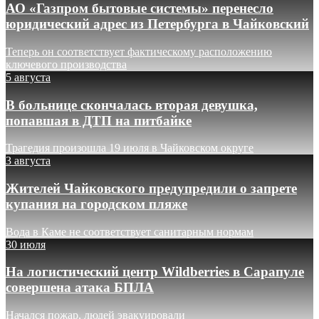
АО «Газпром бытовые системы» перенесло
юридический адрес из Петербурга в Чайковский
Теперь он соответствует фактическому расположению
ключевого производства
5 августа
В больнице скончалась вторая девушка,
попавшая в ДТП на питбайке
Трагедия произошла 19 июля в Чайковском округе
3 августа
Жителей Чайковского предупредили о запрете
купания на городском пляже
Вода в Каме не соответствует санитарным нормам
30 июля
На логистический центр Wildberries в Сарапуле
совершена атака БПЛА
Начался пожар, людей эвакуировали