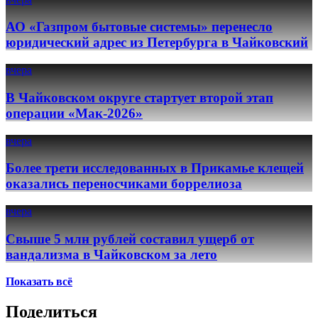
АО «Газпром бытовые системы» перенесло
юридический адрес из Петербурга в Чайковский
вчера
В Чайковском округе стартует второй этап
операции «Мак-2026»
вчера
Более трети исследованных в Прикамье клещей
оказались переносчиками боррелиоза
вчера
Свыше 5 млн рублей составил ущерб от
вандализма в Чайковском за лето
Показать всё
Поделиться