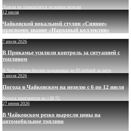
Дожди не прекратятся до конца недели
12 июля
Чайковской вокальной студии «Сияние»
присвоено звание «Народный коллектив»
7 июля 2026
В Прикамье усилили контроль за ситуацией с
топливом
В Чайковском бензин подорожал до 95 рублей за литр
5 июля 2026
Погода в Чайковском на неделю с 6 по 12 июля
Воздух прогреется до +30 °C
27 июня 2026
В Чайковском резко выросли цены на
автомобильное топливо