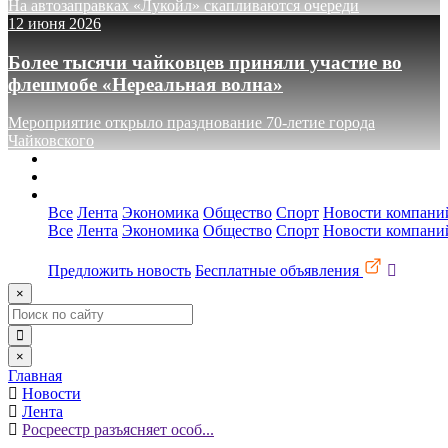
На автозаправках «Лукойл» скапливаются очереди
12 июня 2026
Более тысячи чайковцев приняли участие во
флешмобе «Нереальная волна»
Мероприятие открыло празднование 70-летие города
Чайковского
О сайте
Реклама
Контакты
Все
Лента
Экономика
Общество
Спорт
Новости компани
Все
Лента
Экономика
Общество
Спорт
Новости компани
Предложить новость
Бесплатные объявления
×
×
Главная
Новости
Лента
Росреестр разъясняет особ...