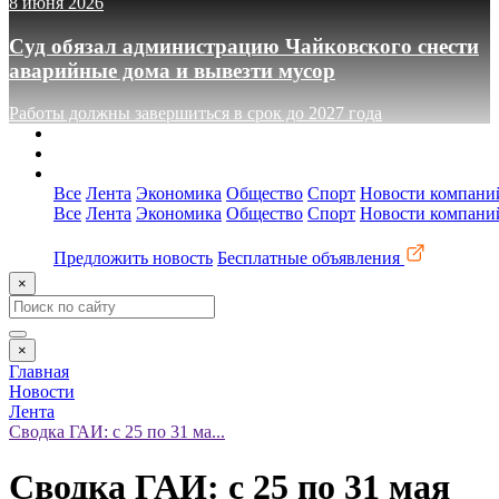
8 июня 2026
Суд обязал администрацию Чайковского снести
аварийные дома и вывезти мусор
Работы должны завершиться в срок до 2027 года
О сайте
Реклама
Контакты
Все
Лента
Экономика
Общество
Спорт
Новости компани
Все
Лента
Экономика
Общество
Спорт
Новости компани
Предложить новость
Бесплатные объявления
×
×
Главная
Новости
Лента
Сводка ГАИ: с 25 по 31 ма...
Сводка ГАИ: с 25 по 31 мая