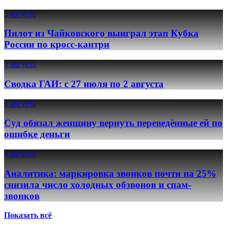
5 августа
Пилот из Чайковского выиграл этап Кубка
России по кросс-кантри
5 августа
Сводка ГАИ: с 27 июля по 2 августа
5 августа
Суд обязал женщину вернуть переведённые ей по
ошибке деньги
4 августа
Аналитика: маркировка звонков почти на 25%
снизила число холодных обзвонов и спам-
звонков
Показать всё