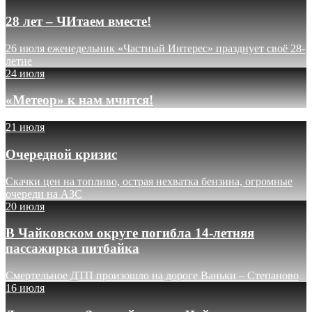
28 лет – ЧИтаем вместе!
26 июля еженедельник «Частный Интерес» празднует своё 28-
летие
24 июля
«Метеор» к нам мчится!
21 июля
Очередной кризис
Скачки цен на топливо, острая нехватка бензина, огромные
очереди на АЗС
20 июля
В Чайковском округе погибла 14-летняя
пассажирка питбайка
Смертельное ДТП произошло на дороге Ваньки – Степаново
16 июля