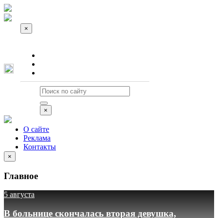
×
О сайте
Реклама
Контакты
×
О сайте
Реклама
Контакты
×
Главное
5 августа
В больнице скончалась вторая девушка,