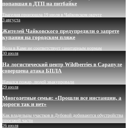
попавшая в ДТП на питбайке
Трагедия произошла 19 июля в Чайковском округе
3 августа
Жителей Чайковского предупредили о запрете
купания на городском пляже
Вода в Каме не соответствует санитарным нормам
30 июля
На логистический центр Wildberries в Сарапуле
совершена атака БПЛА
Начался пожар, людей эвакуировали
29 июля
Многодетные семьи: «Прошли все инстанции, а
дороги так и нет»
Как владельцы участков в Дубовой добиваются обустройства
проезжей части
26 июля