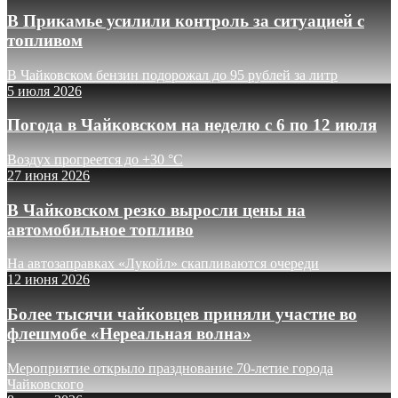
В Прикамье усилили контроль за ситуацией с
топливом
В Чайковском бензин подорожал до 95 рублей за литр
5 июля 2026
Погода в Чайковском на неделю с 6 по 12 июля
Воздух прогреется до +30 °C
27 июня 2026
В Чайковском резко выросли цены на
автомобильное топливо
На автозаправках «Лукойл» скапливаются очереди
12 июня 2026
Более тысячи чайковцев приняли участие во
флешмобе «Нереальная волна»
Мероприятие открыло празднование 70-летие города
Чайковского