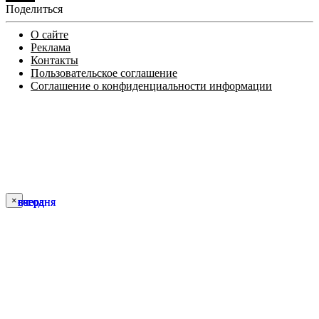
Поделиться
О сайте
Реклама
Контакты
Пользовательское соглашение
Соглашение о конфиденциальности информации
×
сегодня
сегодня
вчера
вчера
вчера