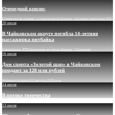
Очередной кризис
Скачки цен на топливо, острая нехватка бензина, огромные очереди на АЗС
20 июля
В Чайковском округе погибла 14-летняя
пассажирка питбайка
Смертельное ДТП произошло на дороге Ваньки – Степаново
16 июля
Дом спорта «Золотой шар» в Чайковском
продают за 128 млн рублей
Аукцион состоится 12 августа 2026 года
14 июля
В потоке творчества
13 июля