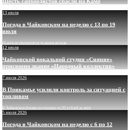
Шесть сапбордистов спасли на Каме
13 июля
Погода в Чайковском на неделю с 13 по 19
июля
Дожди не прекратятся до конца недели
12 июля
Чайковской вокальной студии «Сияние»
присвоено звание «Народный коллектив»
7 июля 2026
В Прикамье усилили контроль за ситуацией с
топливом
В Чайковском бензин подорожал до 95 рублей за литр
5 июля 2026
Погода в Чайковском на неделю с 6 по 12