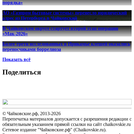
порядка»
АО «Газпром бытовые системы» перенесло юридический
адрес из Петербурга в Чайковский
В Чайковском округе стартует второй этап операции
«Мак-2026»
Более трети исследованных в Прикамье клещей оказались
переносчиками боррелиоза
Показать всё
Поделиться
© Чайковские.рф, 2013-2026
Перепечатка материалов допускается с разрешения редакции с
обязательным указанием прямой ссылки на сайт chaikovskie.ru
Сетевое издание "Чайковские.рф" (Chaikovskie.ru).