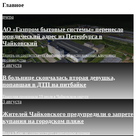
Главное
вчера
АО «Газпром бытовые системы» перенесло
юридический адрес из Петербурга в
Чайковский
Теперь он соответствует фактическому расположению ключевого
производства
5 августа
В больнице скончалась вторая девушка,
попавшая в ДТП на питбайке
Трагедия произошла 19 июля в Чайковском округе
3 августа
Жителей Чайковского предупредили о запрете
купания на городском пляже
Вода в Каме не соответствует санитарным нормам