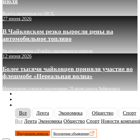
июля
Воздух прогреется до +30 °C
27 июня 2026
В Чайковском резко выросли цены на
автомобильное топливо
На автозаправках «Лукойл» скапливаются очереди
12 июня 2026
Более тысячи чайковцев приняли участие во
флешмобе «Нереальная волна»
Мероприятие открыло празднование 70-летие города Чайковского
О сайте
Реклама
Контакты
Все
Лента
Экономика
Общество
Спорт
Все
Лента
Экономика
Общество
Спорт
Новости компани
Предложить новость
Бесплатные объявления