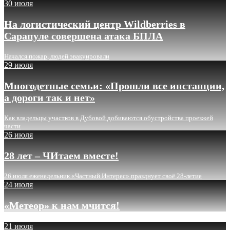
30 июля
На логистический центр Wildberries в
Сарапуле совершена атака БПЛА
Начался пожар, людей эвакуировали
29 июля
Многодетные семьи: «Прошли все инстанции,
а дороги так и нет»
Как владельцы участков в Дубовой добиваются обустройства проезжей
части
26 июля
28 лет – ЧИтаем вместе!
26 июля еженедельник «Частный Интерес» празднует своё 28-летие
24 июля
«Метеор» к нам мчится!
21 июля