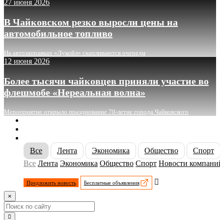
27 июня 2026
В Чайковском резко выросли цены на
автомобильное топливо
На автозаправках «Лукойл» скапливаются очереди
12 июня 2026
Более тысячи чайковцев приняли участие во
флешмобе «Нереальная волна»
Мероприятие открыло празднование 70-летие города Чайковского
О сайте
Реклама
Контакты
Все
Лента
Экономика
Общество
Спорт
Все
Лента
Экономика
Общество
Спорт
Новости компани
Предложить новость
Бесплатные объявления
×