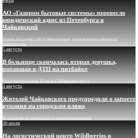
вчера
АО «Газпром бытовые системы» перенесло
юридический адрес из Петербурга в
Чайковский
Теперь он соответствует фактическому расположению ключевого
производства
5 августа
В больнице скончалась вторая девушка,
попавшая в ДТП на питбайке
Трагедия произошла 19 июля в Чайковском округе
3 августа
Жителей Чайковского предупредили о запрете
купания на городском пляже
Вода в Каме не соответствует санитарным нормам
30 июля
На логистический центр Wildberries в