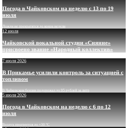
Погода в Чайковском на неделю с 13 по 19
июля
Дожди не прекратятся до конца недели
12 июля
Чайковской вокальной студии «Сияние»
присвоено звание «Народный коллектив»
7 июля 2026
В Прикамье усилили контроль за ситуацией с
топливом
В Чайковском бензин подорожал до 95 рублей за литр
5 июля 2026
Погода в Чайковском на неделю с 6 по 12
июля
Воздух прогреется до +30 °C