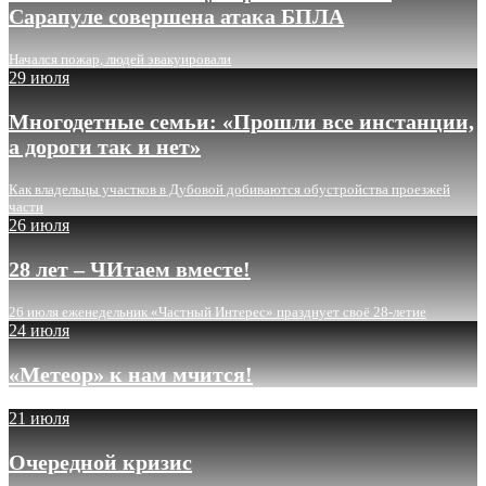
Сарапуле совершена атака БПЛА
Начался пожар, людей эвакуировали
29 июля
Многодетные семьи: «Прошли все инстанции,
а дороги так и нет»
Как владельцы участков в Дубовой добиваются обустройства проезжей
части
26 июля
28 лет – ЧИтаем вместе!
26 июля еженедельник «Частный Интерес» празднует своё 28-летие
24 июля
«Метеор» к нам мчится!
21 июля
Очередной кризис