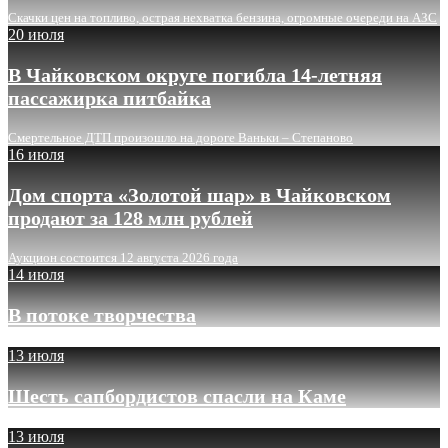
Скачки цен на топливо, острая нехватка бензина, огромные очереди на АЗС
20 июля
В Чайковском округе погибла 14-летняя
пассажирка питбайка
Смертельное ДТП произошло на дороге Ваньки – Степаново
16 июля
Дом спорта «Золотой шар» в Чайковском
продают за 128 млн рублей
Аукцион состоится 12 августа 2026 года
14 июля
В потоке творчества
13 июля
Шесть сапбордистов спасли на Каме
13 июля