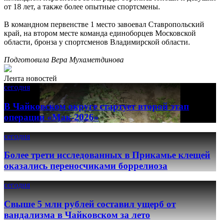
от 18 лет, а также более опытные спортсмены.
В командном первенстве 1 место завоевал Ставропольский
край, на втором месте команда единоборцев Московской
области, бронза у спортсменов Владимирской области.
Подготовила Вера Мухаметдинова
Лента новостей
сегодня
В Чайковском округе стартует второй этап
операции «Мак-2026»
сегодня
Более трети исследованных в Прикамье клещей
оказались переносчиками боррелиоза
сегодня
Свыше 5 млн рублей составил ущерб от
вандализма в Чайковском за лето