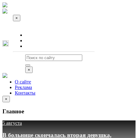
×
О сайте
Реклама
Контакты
×
О сайте
Реклама
Контакты
×
Главное
5 августа
В больнице скончалась вторая девушка,