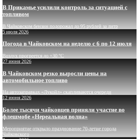
В Прикамье усилили контроль за ситуацией с
топливом
В Чайковском бензин подорожал до 95 рублей за литр
5 июля 2026
Погода в Чайковском на неделю с 6 по 12 июля
Воздух прогреется до +30 °C
27 июня 2026
В Чайковском резко выросли цены на
автомобильное топливо
На автозаправках «Лукойл» скапливаются очереди
12 июня 2026
Более тысячи чайковцев приняли участие во
флешмобе «Нереальная волна»
Мероприятие открыло празднование 70-летие города
Чайковского