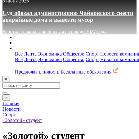
8 июня 2026
Суд обязал администрацию Чайковского снести
аварийные дома и вывезти мусор
Работы должны завершиться в срок до 2027 года
О сайте
Реклама
Контакты
Все
Лента
Экономика
Общество
Спорт
Новости компани
Все
Лента
Экономика
Общество
Спорт
Новости компани
Предложить новость
Бесплатные объявления
×
×
Главная
Новости
Спорт
«Золотой» студент
«Золотой» студент