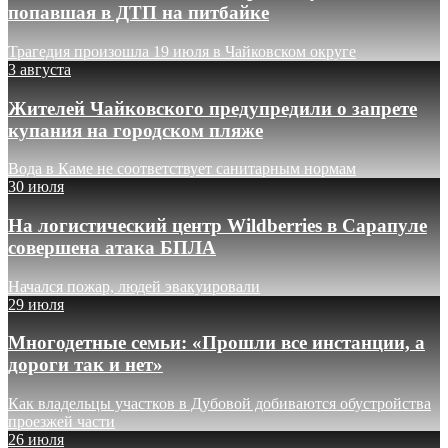
попавшая в ДТП на питбайке
Трагедия произошла 19 июля в Чайковском округе
3 августа
Жителей Чайковского предупредили о запрете
купания на городском пляже
Вода в Каме не соответствует санитарным нормам
30 июля
На логистический центр Wildberries в Сарапуле
совершена атака БПЛА
Начался пожар, людей эвакуировали
29 июля
Многодетные семьи: «Прошли все инстанции, а
дороги так и нет»
Как владельцы участков в Дубовой добиваются обустройства
проезжей части
26 июля