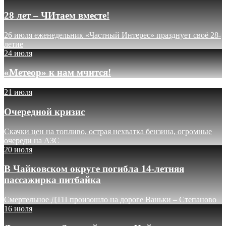
28 лет – ЧИтаем вместе!
26 июля еженедельник «Частный Интерес» празднует своё 28-
летие
24 июля
«Метеор» к нам мчится!
21 июля
Очередной кризис
Скачки цен на топливо, острая нехватка бензина, огромные
очереди на АЗС
20 июля
В Чайковском округе погибла 14-летняя
пассажирка питбайка
Смертельное ДТП произошло на дороге Ваньки – Степаново
16 июля