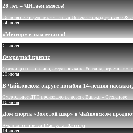
28 лет – ЧИтаем вместе!
26 июля еженедельник «Частный Интерес» празднует своё 28-л
24 июля
«Метеор» к нам мчится!
21 июля
Очередной кризис
Скачки цен на топливо, острая нехватка бензина, огромные оч
20 июля
В Чайковском округе погибла 14-летняя пассажи
Смертельное ДТП произошло на дороге Ваньки – Степаново
16 июля
Дом спорта «Золотой шар» в Чайковском продают
Аукцион состоится 12 августа 2026 года
14 июля