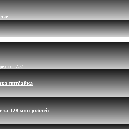
етие
ереди на АЗС
рка питбайка
 за 128 млн рублей