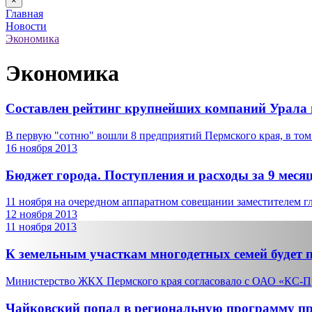
×
Главная
Новости
Экономика
Экономика
Составлен рейтинг крупнейших компаний Урала 
В первую "сотню" вошли 8 предприятий Пермского края, в том 
16 ноября 2013
Бюджет города. Поступления и расходы за 9 месяц
11 ноября на очередном аппаратном совещании заместителем гла
12 ноября 2013
11 ноября 2013
К земельным участкам многодетных семей будет п
Министерство ЖКХ Пермского края согласовало с ОАО «КС-Пр
Чайковский попал в региональную программу пр