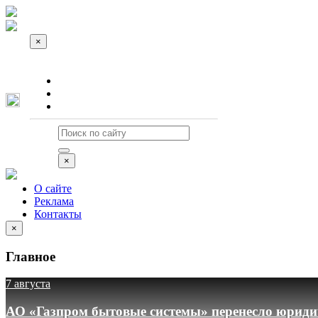
×
О сайте
Реклама
Контакты
×
О сайте
Реклама
Контакты
×
Главное
7 августа
АО «Газпром бытовые системы» перенесло юридич