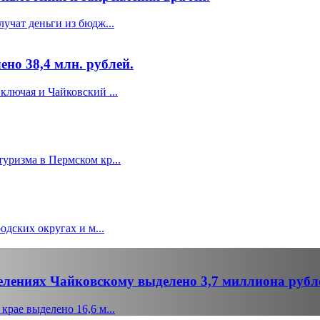
учат деньги из бюдж...
но 38,4 млн. рублей.
ключая и Чайковский ...
уризма в Пермском кр...
одских округах и м...
елениях Чайковскому выделено 3,7 миллиона рубл
рае выделено 16,6 м...