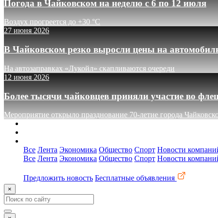
Погода в Чайковском на неделю с 6 по 12 июля
Воздух прогреется до +30 °C
27 июня 2026
В Чайковском резко выросли цены на автомобил
На автозаправках «Лукойл» скапливаются очереди
12 июня 2026
Более тысячи чайковцев приняли участие во фле
Мероприятие открыло празднование 70-летие города Чайковск
О сайте
Реклама
Контакты
Все
Лента
Экономика
Общество
Спорт
Новости компани
Все
Лента
Экономика
Общество
Спорт
Новости компани
Предложить новость
Бесплатные объявления
×