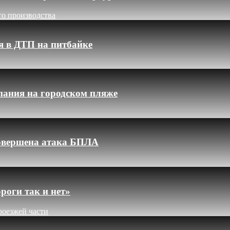
го производства
я в ДТП на питбайке
пания на городском пляже
 совершена атака БПЛА
роги так и нет»
роезжей части