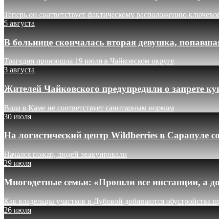
Теперь он соответствует фактическому расположению ключево
5 августа
В больнице скончалась вторая девушка, попавша
Трагедия произошла 19 июля в Чайковском округе
3 августа
Жителей Чайковского предупредили о запрете ку
Вода в Каме не соответствует санитарным нормам
30 июля
На логистический центр Wildberries в Сарапуле
Начался пожар, людей эвакуировали
29 июля
Многодетные семьи: «Прошли все инстанции, а до
Как владельцы участков в Дубовой добиваются обустройства п
26 июля