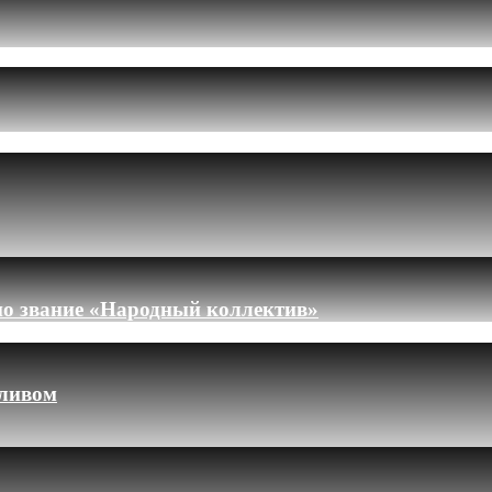
но звание «Народный коллектив»
пливом