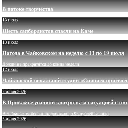
В потоке творчества
13 июля
Шесть сапбордистов спасли на Каме
13 июля
Погода в Чайковском на неделю с 13 по 19 июля
Дожди не прекратятся до конца недели
12 июля
Чайковской вокальной студии «Сияние» присвое
7 июля 2026
В Прикамье усилили контроль за ситуацией с то
В Чайковском бензин подорожал до 95 рублей за литр
5 июля 2026