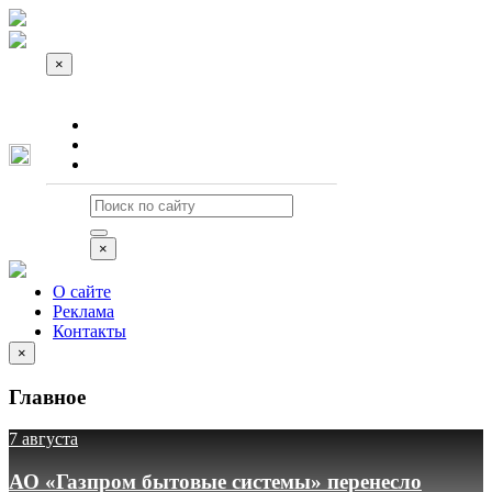
×
О сайте
Реклама
Контакты
×
О сайте
Реклама
Контакты
×
Главное
7 августа
АО «Газпром бытовые системы» перенесло