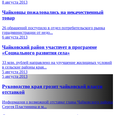
8 августа 2013
Чайковцы пожаловались на некачественный
товар
26 обращений поступило в отдел потребительского рынка
горадминистрации от недо...
6 августа 2013
Чайковский район участвует в программе
«Социального развития села»
33 млн. рублей направлено на улучшение жилищных условий
в сельские районы края...
5 августа 2013
5 августа 2013
Руководство края грозит чайковской власти
отставкой
Информация о возможной отставке главы Чайковского района
Сергея Пластинина и м...