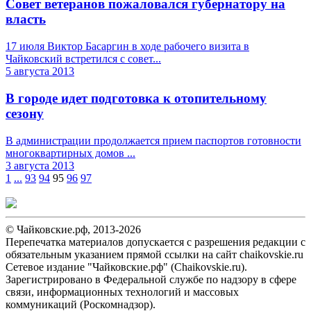
Совет ветеранов пожаловался губернатору на
власть
17 июля Виктор Басаргин в ходе рабочего визита в
Чайковский встретился с совет...
5 августа 2013
В городе идет подготовка к отопительному
сезону
В администрации продолжается прием паспортов готовности
многоквартирных домов ...
3 августа 2013
1
...
93
94
95
96
97
© Чайковские.рф, 2013-2026
Перепечатка материалов допускается с разрешения редакции с
обязательным указанием прямой ссылки на сайт chaikovskie.ru
Сетевое издание "Чайковские.рф" (Chaikovskie.ru).
Зарегистрировано в Федеральной службе по надзору в сфере
связи, информационных технологий и массовых
коммуникаций (Роскомнадзор).