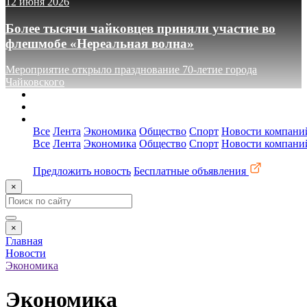
12 июня 2026
Более тысячи чайковцев приняли участие во
флешмобе «Нереальная волна»
Мероприятие открыло празднование 70-летие города
Чайковского
О сайте
Реклама
Контакты
Все
Лента
Экономика
Общество
Спорт
Новости компани
Все
Лента
Экономика
Общество
Спорт
Новости компани
Предложить новость
Бесплатные объявления
×
×
Главная
Новости
Экономика
Экономика