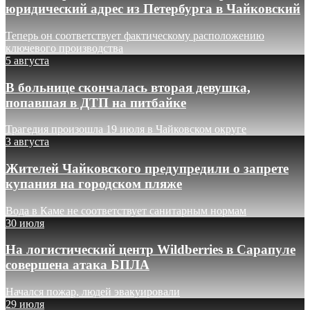
юридический адрес из Петербурга в Чайковский
Теперь он соответствует фактическому расположению
ключевого производства
5 августа
В больнице скончалась вторая девушка,
попавшая в ДТП на питбайке
Трагедия произошла 19 июля в Чайковском округе
3 августа
Жителей Чайковского предупредили о запрете
купания на городском пляже
Вода в Каме не соответствует санитарным нормам
30 июля
На логистический центр Wildberries в Сарапуле
совершена атака БПЛА
Начался пожар, людей эвакуировали
29 июля