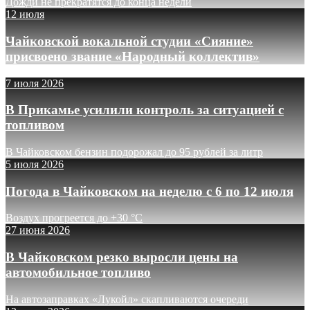
Дожди не прекратятся до конца недели
12 июля
Чайковской вокальной студии «Сияние»
присвоено звание «Народный коллектив»
7 июля 2026
В Прикамье усилили контроль за ситуацией с
топливом
В Чайковском бензин подорожал до 95 рублей за литр
5 июля 2026
Погода в Чайковском на неделю с 6 по 12 июля
Воздух прогреется до +30 °C
27 июня 2026
В Чайковском резко выросли цены на
автомобильное топливо
На автозаправках «Лукойл» скапливаются очереди