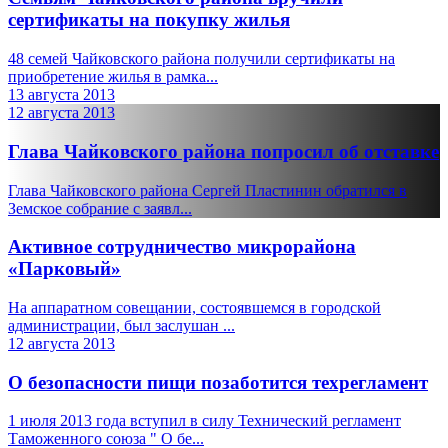
сертификаты на покупку жилья
48 семей Чайковского района получили сертификаты на
приобретение жилья в рамка...
13 августа 2013
12 августа 2013
Глава Чайковского района попросил об отставке
Глава Чайковского района Сергей Пластинин обратился в
Земское собрание с заявл...
Активное сотрудничество микрорайона
«Парковый»
На аппаратном совещании, состоявшемся в городской
администрации, был заслушан ...
12 августа 2013
О безопасности пищи позаботится техрегламент
1 июля 2013 года вступил в силу Технический регламент
Таможенного союза " О бе...