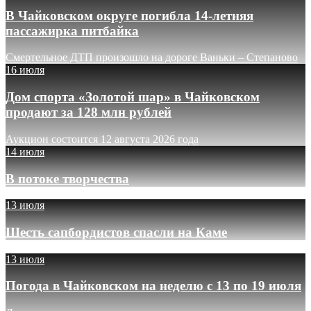
В Чайковском округе погибла 14-летняя
пассажирка питбайка
Смертельное ДТП произошло на дороге Ваньки – Степаново
16 июля
Дом спорта «Золотой шар» в Чайковском
продают за 128 млн рублей
Аукцион состоится 12 августа 2026 года
14 июля
В потоке творчества
13 июля
Шесть сапбордистов спасли на Каме
13 июля
Погода в Чайковском на неделю с 13 по 19 июля