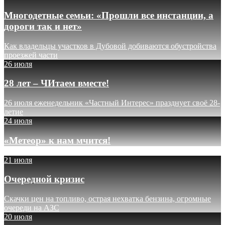
Многодетные семьи: «Прошли все инстанции, а
дороги так и нет»
Как владельцы участков в Дубовой добиваются обустройства
проезжей части
26 июля
28 лет – ЧИтаем вместе!
26 июля еженедельник «Частный Интерес» празднует своё 28-
летие
24 июля
«Метеор» к нам мчится!
21 июля
Очередной кризис
Скачки цен на топливо, острая нехватка бензина, огромные
очереди на АЗС
20 июля