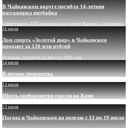
В Чайковском округе погибла 14-летняя
пассажирка питбайка
Смертельное ДТП произошло на дороге Ваньки – Степаново
16 июля
Дом спорта «Золотой шар» в Чайковском
продают за 128 млн рублей
Аукцион состоится 12 августа 2026 года
14 июля
В потоке творчества
13 июля
Шесть сапбордистов спасли на Каме
13 июля
Погода в Чайковском на неделю с 13 по 19 июля