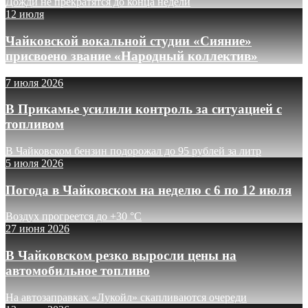
Дожди не прекратятся до конца недели
12 июля
Чайковской вокальной студии «Сияние»
присвоено звание «Народный коллектив»
7 июля 2026
В Прикамье усилили контроль за ситуацией с
топливом
В Чайковском бензин подорожал до 95 рублей за литр
5 июля 2026
Погода в Чайковском на неделю с 6 по 12 июля
Воздух прогреется до +30 °C
27 июня 2026
В Чайковском резко выросли цены на
автомобильное топливо
На автозаправках «Лукойл» скапливаются очереди