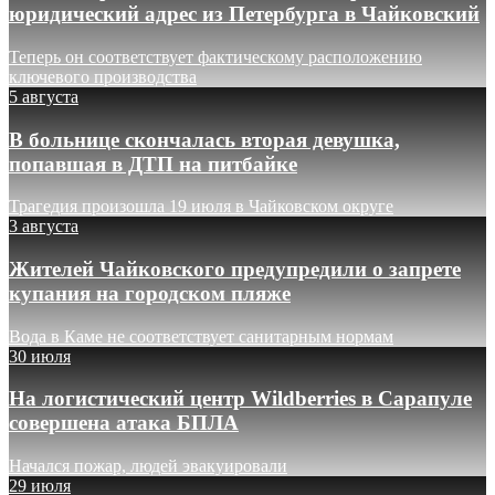
юридический адрес из Петербурга в Чайковский
Теперь он соответствует фактическому расположению
ключевого производства
5 августа
В больнице скончалась вторая девушка,
попавшая в ДТП на питбайке
Трагедия произошла 19 июля в Чайковском округе
3 августа
Жителей Чайковского предупредили о запрете
купания на городском пляже
Вода в Каме не соответствует санитарным нормам
30 июля
На логистический центр Wildberries в Сарапуле
совершена атака БПЛА
Начался пожар, людей эвакуировали
29 июля