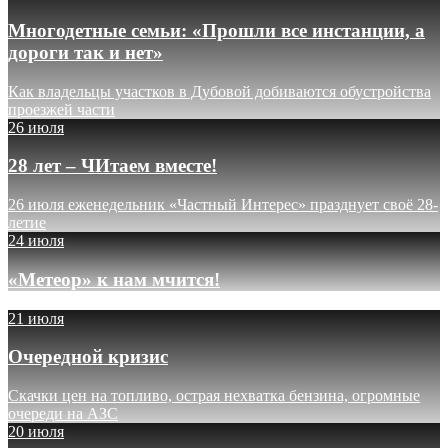
Многодетные семьи: «Прошли все инстанции, а
дороги так и нет»
Как владельцы участков в Дубовой добиваются обустройства
проезжей части
26 июля
28 лет – ЧИтаем вместе!
26 июля еженедельник «Частный Интерес» празднует своё 28-
летие
24 июля
«Метеор» к нам мчится!
21 июля
Очередной кризис
Скачки цен на топливо, острая нехватка бензина, огромные
очереди на АЗС
20 июля