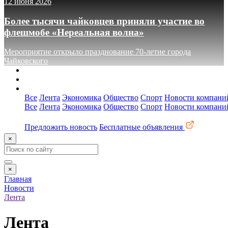
12 июня 2026
Более тысячи чайковцев приняли участие во
флешмобе «Нереальная волна»
Мероприятие открыло празднование 70-летие города
Чайковского
О сайте
Реклама
Контакты
Все
Лента
Экономика
Общество
Спорт
Новости компани
Все
Лента
Экономика
Общество
Спорт
Новости компани
Предложить новость
Бесплатные объявления
×
×
Главная
Новости
Лента
Лента