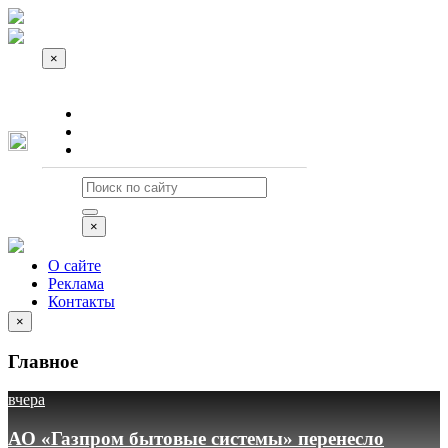
×
О сайте
Реклама
Контакты
×
О сайте
Реклама
Контакты
×
Главное
вчера
АО «Газпром бытовые системы» перенесло