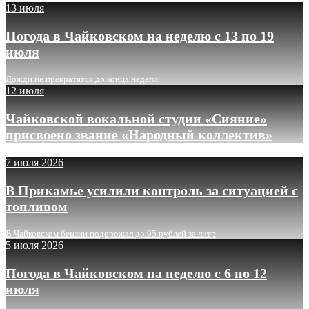
13 июля
Погода в Чайковском на неделю с 13 по 19
июля
Дожди не прекратятся до конца недели
12 июля
Чайковской вокальной студии «Сияние»
присвоено звание «Народный коллектив»
7 июля 2026
В Прикамье усилили контроль за ситуацией с
топливом
В Чайковском бензин подорожал до 95 рублей за литр
5 июля 2026
Погода в Чайковском на неделю с 6 по 12
июля