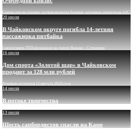
Очередной кризис
Скачки цен на топливо, острая нехватка бензина, огромные очереди на АЗС
20 июля
В Чайковском округе погибла 14-летняя
пассажирка питбайка
Смертельное ДТП произошло на дороге Ваньки – Степаново
16 июля
Дом спорта «Золотой шар» в Чайковском
продают за 128 млн рублей
Аукцион состоится 12 августа 2026 года
14 июля
В потоке творчества
13 июля
Шесть сапбордистов спасли на Каме