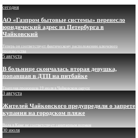
сегодня
АО «Газпром бытовые системы» перенесло
юридический адрес из Петербурга в
Чайковский
Теперь он соответствует фактическому расположению ключевого
производства
5 августа
В больнице скончалась вторая девушка,
попавшая в ДТП на питбайке
Трагедия произошла 19 июля в Чайковском округе
3 августа
Жителей Чайковского предупредили о запрете
купания на городском пляже
Вода в Каме не соответствует санитарным нормам
30 июля