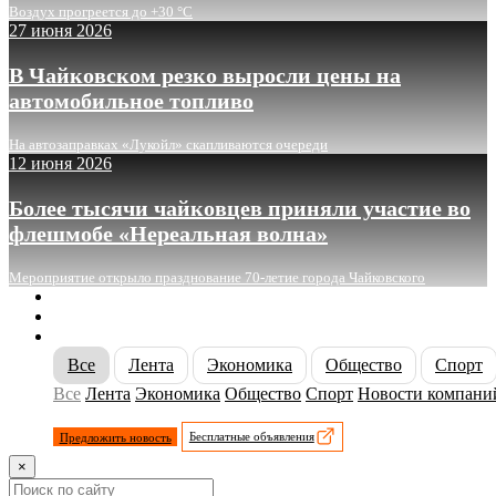
Воздух прогреется до +30 °C
27 июня 2026
В Чайковском резко выросли цены на
автомобильное топливо
На автозаправках «Лукойл» скапливаются очереди
12 июня 2026
Более тысячи чайковцев приняли участие во
флешмобе «Нереальная волна»
Мероприятие открыло празднование 70-летие города Чайковского
О сайте
Реклама
Контакты
Все
Лента
Экономика
Общество
Спорт
Все
Лента
Экономика
Общество
Спорт
Новости компани
Предложить новость
Бесплатные объявления
×