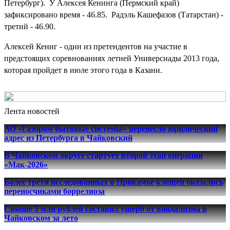
Петербург). У Алексея Кенинга (Пермский край)
зафиксировано время - 46.85. Радэль Кашефазов (Татарстан) -
третий - 46.90.
Алексей Кениг - один из претендентов на участие в
предстоящих соревнованиях летней Универсиады 2013 года,
которая пройдет в июле этого года в Казани.
Лента новостей
АО «Газпром бытовые системы» перенесло юридический
адрес из Петербурга в Чайковский
В Чайковском округе стартует второй этап операции
«Мак-2026»
Более трети исследованных в Прикамье клещей оказались
переносчиками боррелиоза
Свыше 5 млн рублей составил ущерб от вандализма в
Чайковском за лето