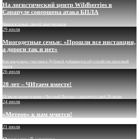
На логистический центр Wildberries в
Сарапуле совершена атака БПЛА
Начался пожар, людей эвакуировали
29 июля
Многодетные семьи: «Прошли все инстанции,
а дороги так и нет»
Как владельцы участков в Дубовой добиваются обустройства проезжей
части
26 июля
28 лет – ЧИтаем вместе!
26 июля еженедельник «Частный Интерес» празднует своё 28-летие
24 июля
«Метеор» к нам мчится!
21 июля