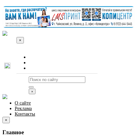
×
О сайте
Реклама
Контакты
×
О сайте
Реклама
Контакты
×
Главное