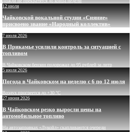
Дожди не прекратятся до конца недели
12 июля
Чайковской вокальной студии «Сияние»
присвоено звание «Народный коллектив»
7 июля 2026
В Прикамье усилили контроль за ситуацией с
топливом
В Чайковском бензин подорожал до 95 рублей за литр
5 июля 2026
Погода в Чайковском на неделю с 6 по 12 июля
Воздух прогреется до +30 °C
27 июня 2026
В Чайковском резко выросли цены на
автомобильное топливо
На автозаправках «Лукойл» скапливаются очереди