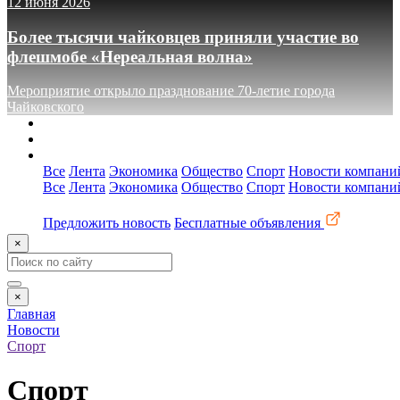
12 июня 2026
Более тысячи чайковцев приняли участие во
флешмобе «Нереальная волна»
Мероприятие открыло празднование 70-летие города
Чайковского
О сайте
Реклама
Контакты
Все
Лента
Экономика
Общество
Спорт
Новости компани
Все
Лента
Экономика
Общество
Спорт
Новости компани
Предложить новость
Бесплатные объявления
×
×
Главная
Новости
Спорт
Спорт