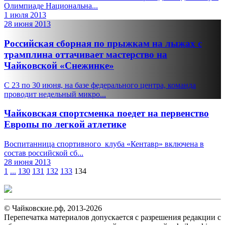
Олимпиаде Национальна...
1 июля 2013
28 июня 2013
Российская сборная по прыжкам на лыжах с
трамплина оттачивает мастерство на
Чайковской «Снежинке»
С 23 по 30 июня, на базе федерального центра, команда
проводит недельный микро...
Чайковская спортсменка поедет на первенство
Европы по легкой атлетике
Воспитанница спортивного клуба «Кентавр» включена в
состав российской сб...
28 июня 2013
1
...
130
131
132
133
134
© Чайковские.рф, 2013-2026
Перепечатка материалов допускается с разрешения редакции с