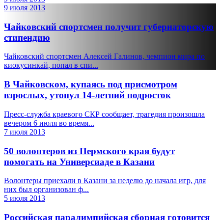
9 июля 2013
Чайковский спортсмен получит губернаторскую
стипендию
Чайковский спортсмен Алексей Галинов, чемпион мира по
киокусинкай, попал в спи...
В Чайковском, купаясь под присмотром
взрослых, утонул 14-летний подросток
Пресс-служба краевого СКР сообщает, трагедия произошла
вечером 6 июля во время...
7 июля 2013
50 волонтеров из Пермского края будут
помогать на Универсиаде в Казани
Волонтеры приехали в Казани за неделю до начала игр, для
них был организован ф...
5 июля 2013
Российская паралимпийская сборная готовится