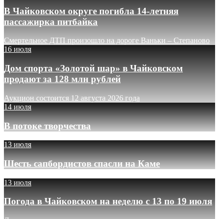
В Чайковском округе погибла 14-летняя
пассажирка питбайка
Смертельное ДТП произошло на дороге Ваньки – Степаново
16 июля
Дом спорта «Золотой шар» в Чайковском
продают за 128 млн рублей
Аукцион состоится 12 августа 2026 года
14 июля
В потоке творчества
13 июля
Шесть сапбордистов спасли на Каме
13 июля
Погода в Чайковском на неделю с 13 по 19 июля