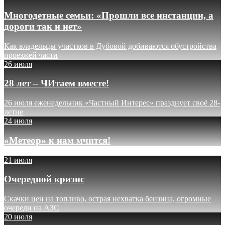
Многодетные семьи: «Прошли все инстанции, а
дороги так и нет»
Как владельцы участков в Дубовой добиваются обустройства
проезжей части
26 июля
28 лет – ЧИтаем вместе!
26 июля еженедельник «Частный Интерес» празднует своё 28-
летие
24 июля
«Метеор» к нам мчится!
21 июля
Очередной кризис
Скачки цен на топливо, острая нехватка бензина, огромные
очереди на АЗС
20 июля