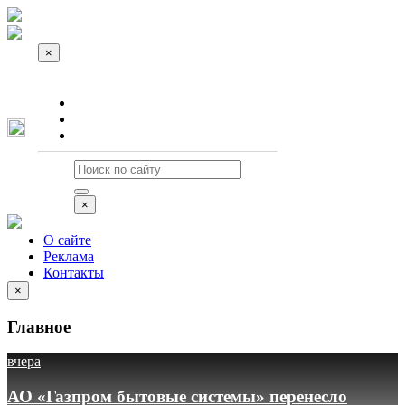
×
О сайте
Реклама
Контакты
×
О сайте
Реклама
Контакты
×
Главное
вчера
АО «Газпром бытовые системы» перенесло