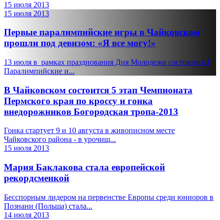
15 июля 2013
15 июля 2013
Первые паралимпийские игры в Чайковском
прошли под девизом: «Я все могу!»
13 июля в рамках празднования Дня Молодежи состоялись I
Паралимпийские и...
В Чайковском состоится 5 этап Чемпионата
Пермского края по кроссу и гонка
внедорожников Богородская тропа-2013
Гонка стартует 9 и 10 августа в живописном месте
Чайковского района - в урочищ...
15 июля 2013
Мария Баклакова стала европейской
рекордсменкой
Бесспорным лидером на первенстве Европы среди юниоров в
Познани (Польша) стала...
14 июля 2013