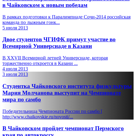
в Чайковском к новым победам
В рамках подготовки к Паралимпиаде Сочи-2014 российская
команда по лыжным гонк...
5 июля 2013
Двое студентов ЧГИФК примут участие во
Всемирной Универсиаде в Казани
В XXVII Всемирной летней Универсиаде, которая
торжественно откроется в Казани ...
4 июля 2013
3 июля 2013
Студентка Чайковского института физкультуры
Мария Молчанова выступит на Чемпионате
мира по самбо
Победительница Чемпионата России по самбо [
http://www.chaikovskie.ru/novosti/...
В Чайковском пройдет чемпионат Пермского
края по автокроссу