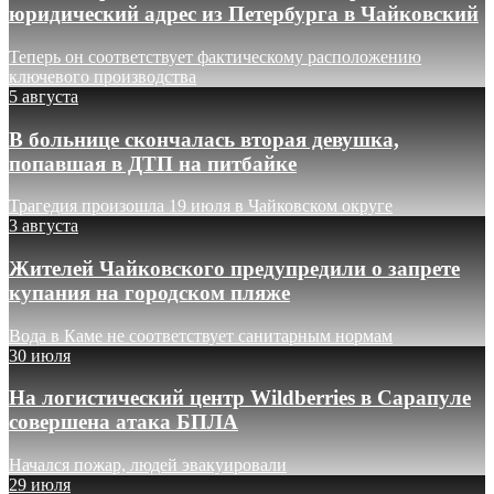
юридический адрес из Петербурга в Чайковский
Теперь он соответствует фактическому расположению
ключевого производства
5 августа
В больнице скончалась вторая девушка,
попавшая в ДТП на питбайке
Трагедия произошла 19 июля в Чайковском округе
3 августа
Жителей Чайковского предупредили о запрете
купания на городском пляже
Вода в Каме не соответствует санитарным нормам
30 июля
На логистический центр Wildberries в Сарапуле
совершена атака БПЛА
Начался пожар, людей эвакуировали
29 июля