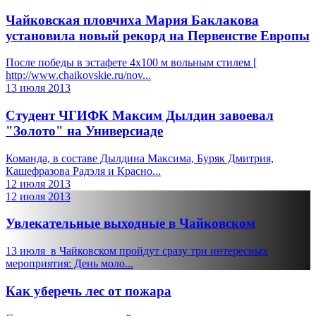
Чайковская пловчиха Мария Баклакова
установила новый рекорд на Первенстве Европы
После победы в эстафете 4х100 м вольным стилем [
http://www.chaikovskie.ru/nov...
13 июля 2013
Студент ЧГИФК Максим Дылдин завоевал
"Золото" на Универсиаде
Команда, в составе Дылдина Максима, Буряк Дмитрия,
Кашефразова Радэля и Красно...
12 июля 2013
12 июля 2013
Увлекательные выходные в Чайковском
13 июля в Чайковском пройдут сразу три интересных
мероприятия: День моло...
Как уберечь лес от пожара