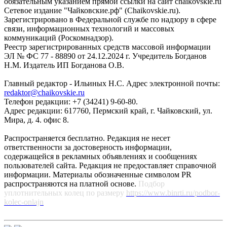
обязательным указанием прямой ссылки на сайт chaikovskie.ru
Сетевое издание "Чайковские.рф" (Chaikovskie.ru).
Зарегистрировано в Федеральной службе по надзору в сфере
связи, информационных технологий и массовых
коммуникаций (Роскомнадзор).
Реестр зарегистрированных средств массовой информации
ЭЛ № ФС 77 - 88890 от 24.12.2024 г. Учредитель Богданов
Н.М. Издатель ИП Богданова О.В.
Главный редактор - Ильиных Н.С. Адрес электронной почты:
redaktor@chaikovskie.ru
Телефон редакции: +7 (34241) 9-60-80.
Адрес редакции: 617760, Пермский край, г. Чайковский, ул.
Мира, д. 4. офис 8.
Распространяется бесплатно. Редакция не несет
ответственности за достоверность информации,
содержащейся в рекламных объявлениях и сообщениях
пользователей сайта. Редакция не предоставляет справочной
информации. Материалы обозначенные символом PR
распространяются на платной основе.
Подбор
уплотнительных колец по размеру
https://www.binrti.ru/podbor-
kolec-onlajn