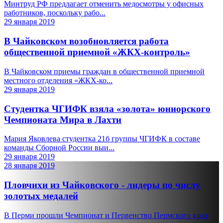
Минтруд РФ предлагает отменить медосмотры у офисных
работников, поскольку рабо...
29 января 2019
В Чайковском возобновляется работа
общественной приемной «ЖКХ-контроль»
В Чайковском приемы граждан в общественной приемной
местного отделения «ЖКХ-ко...
29 января 2019
Студентка ЧГИФК взяла «золота» юниорского
Чемпионата Мира в Лахти
Мария Яковлева студентка 21б группы ЧГИФК в составе
команды Сборной России выи...
29 января 2019
28 января 2019
Пловчихи из Чайковского - лидеры по числу
золотых медалей
В Перми прошли Чемпионат и Первенство Пермского края