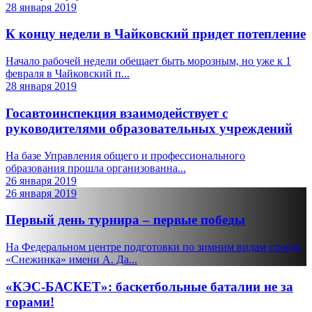
28 января 2019
К концу недели в Чайковский придет потепление
Начало рабочей недели обещает быть морозным, но уже к 1
февраля в Чайковский п...
28 января 2019
Госавтоинспекция взаимодействует с
руководителями образовательных учреждений
На базе Управления общего и профессионального
образования прошла организованна...
26 января 2019
26 января 2019
Первый день турнира – первые победы
На Федеральном центре подготовки по зимним видам спорта
«Снежинка» имени А. Да...
«КЭС-БАСКЕТ»: баскетбольные баталии не за
горами!