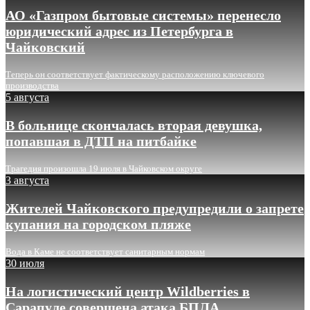
АО «Газпром бытовые системы» перенесло
юридический адрес из Петербурга в
Чайковский
Теперь он соответствует фактическому расположению ключевого
производства
5 августа
В больнице скончалась вторая девушка,
попавшая в ДТП на питбайке
Трагедия произошла 19 июля в Чайковском округе
3 августа
Жителей Чайковского предупредили о запрете
купания на городском пляже
Вода в Каме не соответствует санитарным нормам
30 июля
На логистический центр Wildberries в
Сарапуле совершена атака БПЛА