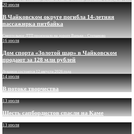
20 июля
В Чайковском округе погибла 14-летняя
пассажирка питбайка
Смертельное ДТП произошло на дороге Ваньки – Степаново
16 июля
Дом спорта «Золотой шар» в Чайковском
продают за 128 млн рублей
Аукцион состоится 12 августа 2026 года
14 июля
В потоке творчества
13 июля
Шесть сапбордистов спасли на Каме
13 июля