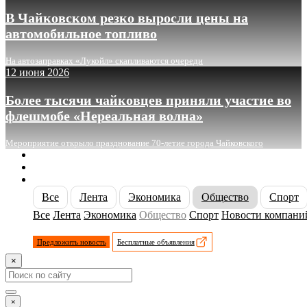
В Чайковском резко выросли цены на
автомобильное топливо
На автозаправках «Лукойл» скапливаются очереди
12 июня 2026
Более тысячи чайковцев приняли участие во
флешмобе «Нереальная волна»
Мероприятие открыло празднование 70-летие города Чайковского
О сайте
Реклама
Контакты
Все
Лента
Экономика
Общество
Спорт
Все
Лента
Экономика
Общество
Спорт
Новости компани
Предложить новость
Бесплатные объявления
×
×