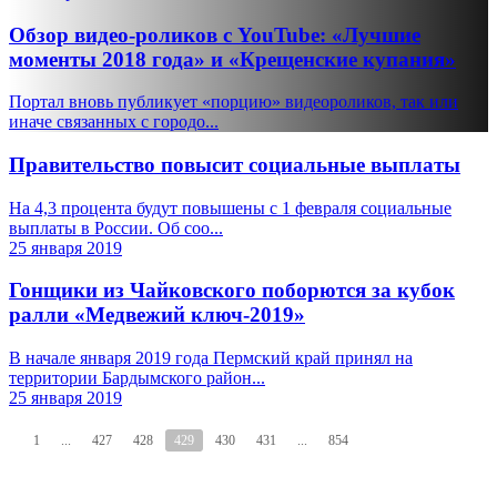
Обзор видео-роликов с YouTube: «Лучшие
моменты 2018 года» и «Крещенские купания»
Портал вновь публикует «порцию» видеороликов, так или
иначе связанных с городо...
Правительство повысит социальные выплаты
На 4,3 процента будут повышены с 1 февраля социальные
выплаты в России. Об соо...
25 января 2019
Гонщики из Чайковского поборются за кубок
ралли «Медвежий ключ-2019»
В начале января 2019 года Пермский край принял на
территории Бардымского район...
25 января 2019
1
...
427
428
429
430
431
...
854