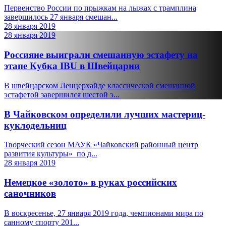
Первенство России по прыжкам на лыжах с трамплина
завершилось 27 января смешан...
28 января 2019
28 января 2019
Россияне выиграли смешанную эстафету на
этапе Кубка IBU в Швейцарии
В швейцарском Ленцерхайде классической смешанной
эстафетой завершился шестой э...
В Чайковском определили лучших мастериц-
куклодельниц
Творческий сезон МАУК «Чайковский районный центр
развития культуры» по д...
28 января 2019
Немецкое «золото» в руках российских
саночников
В воскресенье, 27 января 2019 года, чемпионами мира по
санному спорту 201...