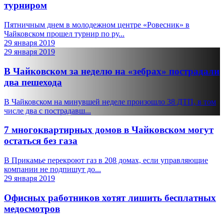
турниром
Пятничным днем в молодежном центре «Ровесник» в
Чайковском прошел турнир по ру...
29 января 2019
29 января 2019
В Чайковском за неделю на «зебрах» пострадали
два пешехода
В Чайковском на минувшей неделе произошло 38 ДТП, в том
числе два с пострадавш...
7 многоквартирных домов в Чайковском могут
остаться без газа
В Прикамье перекроют газ в 208 домах, если управляющие
компании не подпишут до...
29 января 2019
Офисных работников хотят лишить бесплатных
медосмотров