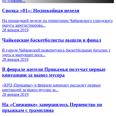
по плавани...
Сводка «01»: Неспокойная неделя
На прошедшей неделе на территории Чайковского городского
округа зарегистрирова...
28 января 2019
Чайковские баскетболисты вышли в финал
В городе Чайковский развернулись баскетбольные баталии з
здесь в минувшее воск...
28 января 2019
В феврале жители Прикамья получат первые
квитанции за вывоз мусора
«КРЦ-Прикамье» в феврале начинает рассылку первых
квитанций за вывоз мусора за...
28 января 2019
На «Снежинке» завершилось Первенство по
прыжкам с трамплина