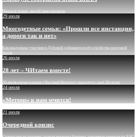
Начался пожар, людей эвакуировали
29 июля
Многодетные семьи: «Прошли все инстанции,
а дороги так и нет»
Как владельцы участков в Дубовой добиваются обустройства проезжей
части
26 июля
28 лет – ЧИтаем вместе!
26 июля еженедельник «Частный Интерес» празднует своё 28-летие
24 июля
«Метеор» к нам мчится!
21 июля
Очередной кризис
Скачки цен на топливо, острая нехватка бензина, огромные очереди на АЗС