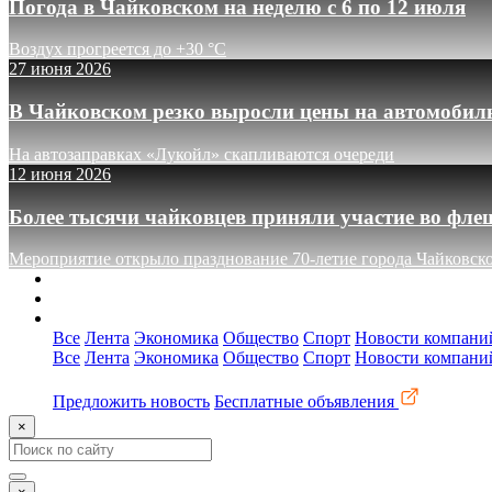
Погода в Чайковском на неделю с 6 по 12 июля
Воздух прогреется до +30 °C
27 июня 2026
В Чайковском резко выросли цены на автомобил
На автозаправках «Лукойл» скапливаются очереди
12 июня 2026
Более тысячи чайковцев приняли участие во фле
Мероприятие открыло празднование 70-летие города Чайковск
О сайте
Реклама
Контакты
Все
Лента
Экономика
Общество
Спорт
Новости компани
Все
Лента
Экономика
Общество
Спорт
Новости компани
Предложить новость
Бесплатные объявления
×