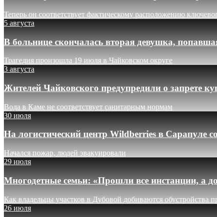
Теперь он соответствует фактическому расположению ключево
5 августа
В больнице скончалась вторая девушка, попавша
Трагедия произошла 19 июля в Чайковском округе
3 августа
Жителей Чайковского предупредили о запрете ку
Вода в Каме не соответствует санитарным нормам
30 июля
На логистический центр Wildberries в Сарапуле
Начался пожар, людей эвакуировали
29 июля
Многодетные семьи: «Прошли все инстанции, а до
Как владельцы участков в Дубовой добиваются обустройства п
26 июля