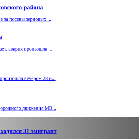
ковского района
 за посевы зерновых ...
а
т, авария произошла ...
роизошла вечером 28 и...
дорожного движения МВ...
ходился 31 эмигрант