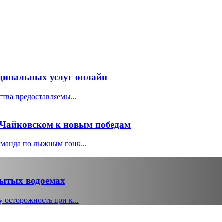
ципальных услуг онлайн
ства предоставляемы...
 Чайковском к новым победам
оманда по лыжным гонк...
рытых водоемах
 осторожность при к...