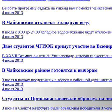
Выбрать программу отдыха на уикенд вам поможет Чайковская аф
4 июля 2013
В Чайковском отключат холодную воду
8 июля с 8.00 до 24.00 холодное водоснабжение будет отключено 
4 июля 2013
Двое студентов ЧГИФК примут участие во Всемир
В XXVII Всемирной летней Универсиаде, которая торжественно 
4 июля 2013
В Чайковском районе готовятся к выборам
3 июля в рамках предстоящих выборов в районной администрац
4 июля 2013
4 июля 2013
Студенты из Прикамья завоевали «бронзу» на ч
3 июня в Санкт-Петербурге были объявлены победители 37-ого