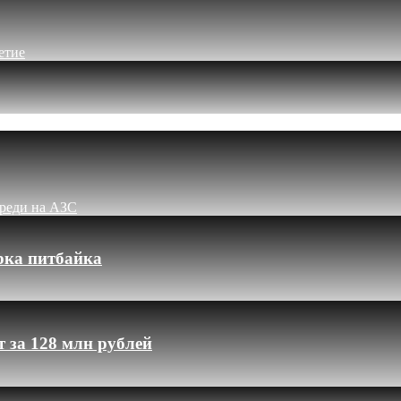
етие
ереди на АЗС
рка питбайка
 за 128 млн рублей