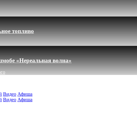
ьное топливо
шмобе «Нереальная волна»
ого
й
Видео
Афиша
й
Видео
Афиша