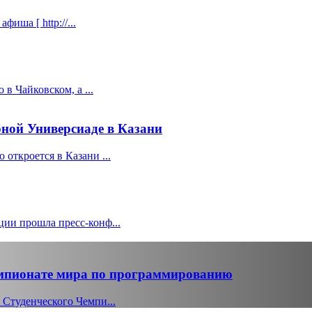
иша [ http://...
в Чайковском, а ...
ной Универсиаде в Казани
откроется в Казани ...
ии прошла пресс-конф...
емпионате мира по программированию
 Студенческого Чемпи...