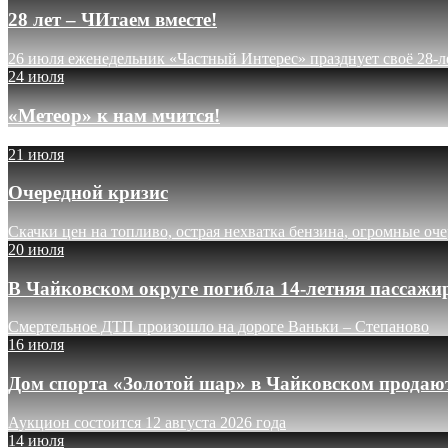
28 лет – ЧИтаем вместе!
26 июля еженедельник «Частный Интерес» празднует своё 28-л
24 июля
«Метеор» к нам мчится!
21 июля
Очередной кризис
Скачки цен на топливо, острая нехватка бензина, огромные оч
20 июля
В Чайковском округе погибла 14-летняя пассажи
Смертельное ДТП произошло на дороге Ваньки – Степаново
16 июля
Дом спорта «Золотой шар» в Чайковском продают
Аукцион состоится 12 августа 2026 года
14 июля