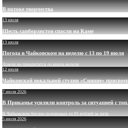
В потоке творчества
13 июля
Шесть сапбордистов спасли на Каме
13 июля
Погода в Чайковском на неделю с 13 по 19 июля
Дожди не прекратятся до конца недели
12 июля
Чайковской вокальной студии «Сияние» присвое
7 июля 2026
В Прикамье усилили контроль за ситуацией с то
В Чайковском бензин подорожал до 95 рублей за литр
5 июля 2026