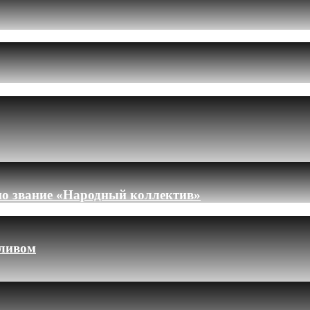
но звание «Народный коллектив»
пливом