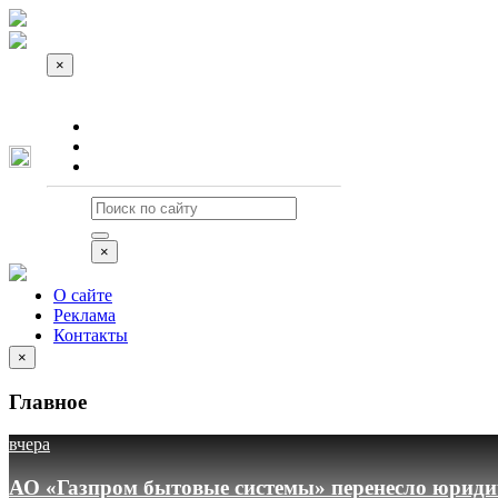
×
О сайте
Реклама
Контакты
×
О сайте
Реклама
Контакты
×
Главное
вчера
АО «Газпром бытовые системы» перенесло юридич