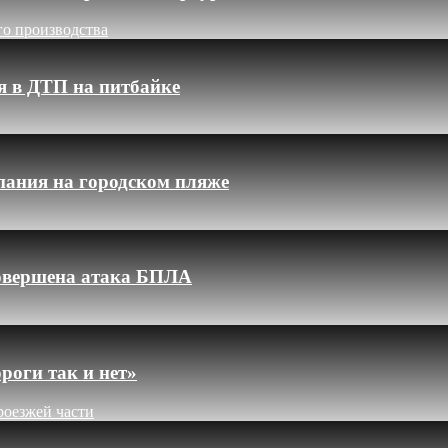
го производства
я в ДТП на питбайке
пания на городском пляже
 совершена атака БПЛА
роги так и нет»
роезжей части